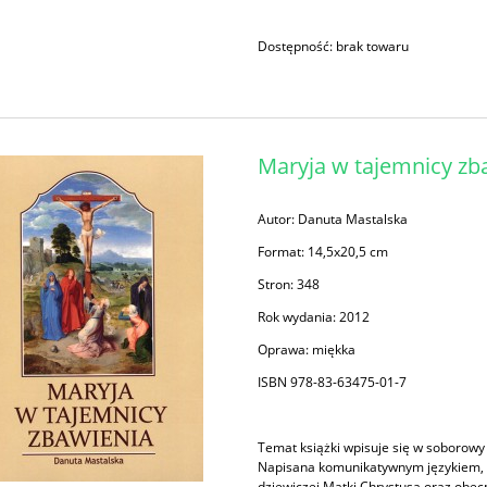
Dostępność:
brak towaru
Maryja w tajemnicy zb
Autor: Danuta Mastalska
Format: 14,5x20,5 cm
Stron: 348
Rok wydania: 2012
Oprawa: miękka
ISBN 978-83-63475-01-7
Temat książki wpisuje się w soborowy 
Napisana komunikatywnym językiem, u
dziewiczej Matki Chrystusa oraz obec