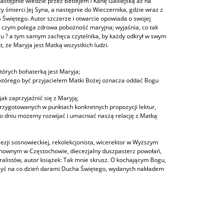
astępnie wiedzie przez Betlejem i Kanę Galilejską aż na
y śmierci Jej Syna, a następnie do Wieczernika, gdzie wraz z
 Świętego. Autor szczerze i otwarcie opowiada o swojej
na czym polega zdrowa pobożność maryjna; wyjaśnia, co tak
 ? a tym samym zachęca czytelnika, by każdy odkrył w swym
t, że Maryja jest Matką wszystkich ludzi.
tórych bohaterką jest Maryja;
 którego być przyjacielem Matki Bożej oznacza oddać Bogu
ak zaprzyjaźnić się z Maryją;
przygotowanych w punktach konkretnych propozycji lektur,
 po dniu możemy rozwijać i umacniać naszą relację z Matką
cezji sosnowieckiej, rekolekcjonista, wicerektor w Wyższym
ownym w Częstochowie, diecezjalny duszpasterz powołań,
listów, autor książek: Tak mnie skrusz. O kochającym Bogu,
k żyć na co dzień darami Ducha Świętego, wydanych nakładem