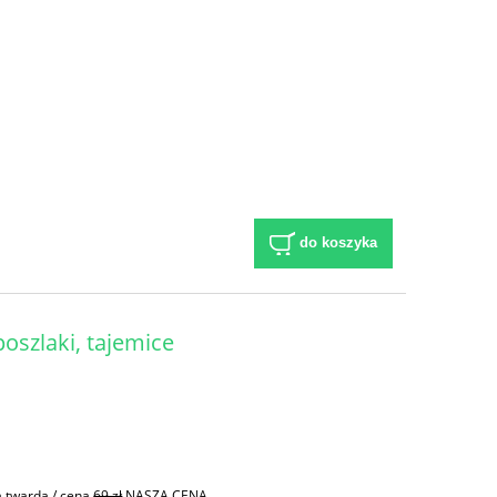
do koszyka
poszlaki, tajemice
a twarda / cena
69 zł
NASZA CENA