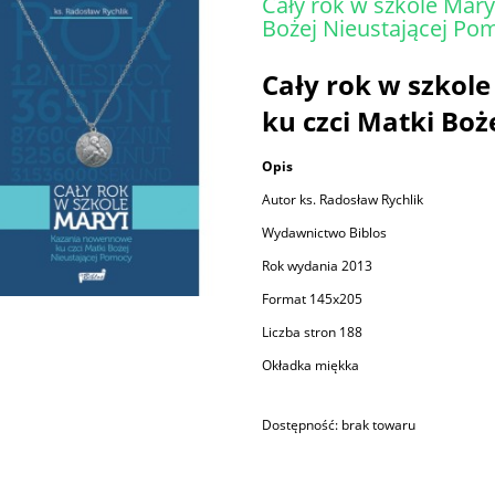
Cały rok w szkole Mar
Bożej Nieustającej Po
Cały rok w szkol
ku czci Matki Boż
Opis
Autor ks. Radosław Rychlik
Wydawnictwo Biblos
Rok wydania 2013
Format 145x205
Liczba stron 188
Okładka miękka
Dostępność:
brak towaru