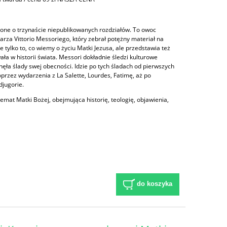
ne o trzynaście niepublikowanych rozdziałów. To owoc
arza Vittorio Messoriego, który zebrał potężny materiał na
 tylko to, co wiemy o życiu Matki Jezusa, ale przedstawia też
wała w historii świata. Messori dokładnie śledzi kulturowe
ęła ślady swej obecności. Idzie po tych śladach od pierwszych
przez wydarzenia z La Salette, Lourdes, Fatimę, aż po
jugorie.
temat Matki Bożej, obejmująca historię, teologię, objawienia,
do koszyka