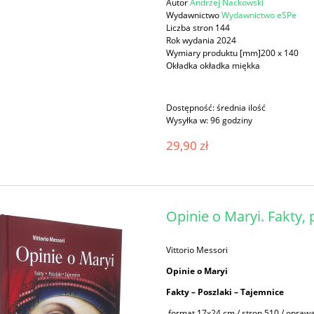
Autor
Andrzej Nackowski
Wydawnictwo
Wydawnictwo eSPe
Liczba stron 144
Rok wydania 2024
Wymiary produktu [mm]200 x 140
Okładka okładka miękka
Dostępność:
średnia ilość
Wysyłka w:
96 godziny
29,90 zł
Opinie o Maryi. Fakty, 
Vittorio Messori
Opinie o Maryi
Fakty – Poszlaki – Tajemnice
format 17x24 cm / stron 510 / opraw