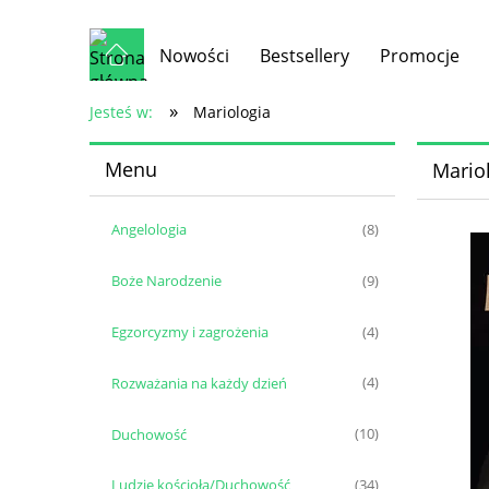
Nowości
Bestsellery
Promocje
»
Jesteś w:
Mariologia
Menu
Mario
Angelologia
(8)
Boże Narodzenie
(9)
Egzorcyzmy i zagrożenia
(4)
Rozważania na każdy dzień
(4)
Duchowość
(10)
Ludzie kościoła/Duchowość
(34)