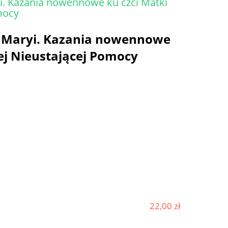
yi. Kazania nowennowe ku czci Matki
mocy
e Maryi. Kazania nowennowe
ej Nieustającej Pomocy
22,00 zł