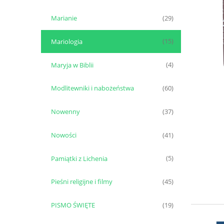
Marianie
(29)
Mariologia
(15)
Maryja w Biblii
(4)
Modlitewniki i nabożeństwa
(60)
Nowenny
(37)
Nowości
(41)
Pamiątki z Lichenia
(5)
Pieśni religijne i filmy
(45)
PISMO ŚWIĘTE
(19)