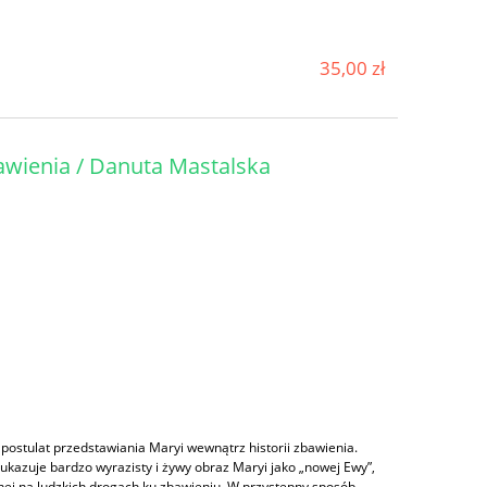
35,00 zł
awienia / Danuta Mastalska
postulat przedstawiania Maryi wewnątrz historii zbawienia.
kazuje bardzo wyrazisty i żywy obraz Maryi jako „nowej Ewy”,
nej na ludzkich drogach ku zbawieniu. W przystępny sposób