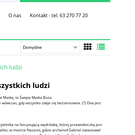
e
O nas
Kontakt - tel. 63 270 77 20
ch ludzi
zystkich ludzi
e Matkę, to Święta Matka Boża.
e wówczas, gdy wszystko zdaje się bezsensowne. (?) Ona jest
ytelnika na fascynującą wędrówkę, której przewodniczką jest
ilei, w mieście Nazaret, gdzie archanioł Gabriel zwiastował