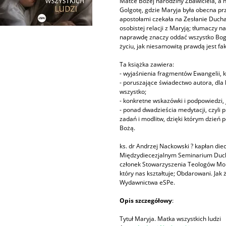
Matce Bożej narodziny Zbawiciela, a n
Golgotę, gdzie Maryja była obecna prz
apostołami czekała na Zesłanie Ducha
osobistej relacji z Maryją; tłumaczy 
naprawdę znaczy oddać wszystko Bogu
życiu, jak niesamowitą prawdą jest fak
Ta książka zawiera:
- wyjaśnienia fragmentów Ewangelii, k
- poruszające świadectwo autora, dla
wszystko;
- konkretne wskazówki i podpowiedzi, j
- ponad dwadzieścia medytacji, czyli 
zadań i modlitw, dzięki którym dzień
Bożą.
ks. dr Andrzej Nackowski ? kapłan die
Międzydiecezjalnym Seminarium Duch
członek Stowarzyszenia Teologów Mora
który nas kształtuje; Obdarowani. Ja
Wydawnictwa eSPe.
Opis szczegółowy
:
Tytuł Maryja. Matka wszystkich ludzi