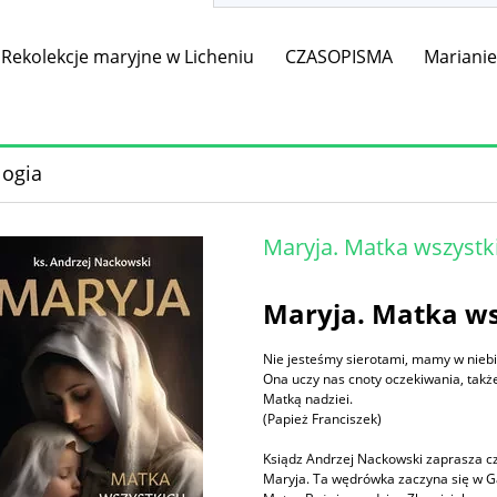
Rekolekcje maryjne w Licheniu
CZASOPISMA
Mariani
logia
Maryja. Matka wszystki
Maryja. Matka ws
Nie jesteśmy sierotami, mamy w niebi
Ona uczy nas cnoty oczekiwania, takż
Matką nadziei.
(Papież Franciszek)
Ksiądz Andrzej Nackowski zaprasza cz
Maryja. Ta wędrówka zaczyna się w Gal