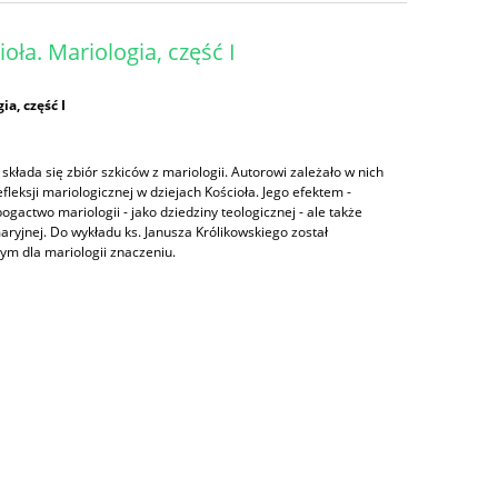
oła. Mariologia, część I
ia, część I
składa się zbiór szkiców z mariologii. Autorowi zależało w nich
leksji mariologicznej w dziejach Kościoła. Jego efektem -
bogactwo mariologii - jako dziedziny teologicznej - ale także
ryjnej. Do wykładu ks. Janusza Królikowskiego został
ym dla mariologii znaczeniu.