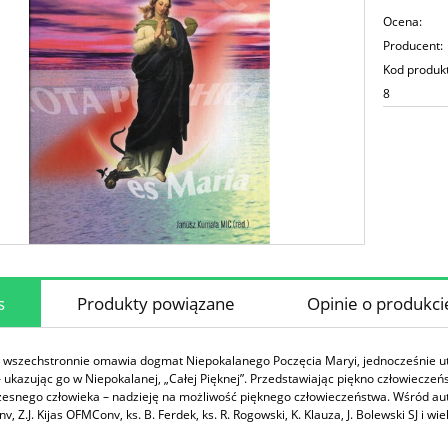
Ocena:
Producent:
Kod produk
8
s
Produkty powiązane
Opinie o produkcie
 wszechstronnie omawia dogmat Niepokalanego Poczęcia Maryi, jednocześnie utr
 – ukazując go w Niepokalanej, „Całej Pięknej”. Przedstawiając piękno człowieczeń
esnego człowieka – nadzieję na możliwość pięknego człowieczeństwa. Wśród autoró
, Z.J. Kijas OFMConv, ks. B. Ferdek, ks. R. Rogowski, K. Klauza, J. Bolewski SJ i w