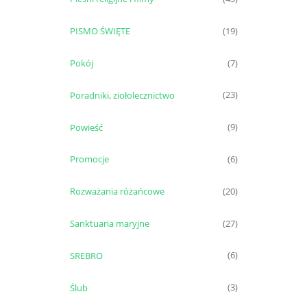
PISMO ŚWIĘTE
(19)
Pokój
(7)
Poradniki, ziołolecznictwo
(23)
Powieść
(9)
Promocje
(6)
Rozważania różańcowe
(20)
Sanktuaria maryjne
(27)
SREBRO
(6)
Ślub
(3)