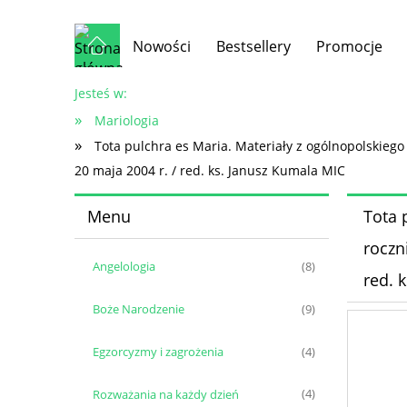
Nowości
Bestsellery
Promocje
Jesteś w:
»
Mariologia
»
Tota pulchra es Maria. Materiały z ogólnopolskieg
20 maja 2004 r. / red. ks. Janusz Kumala MIC
Menu
Tota 
roczn
Angelologia
(8)
red. 
Boże Narodzenie
(9)
Egzorcyzmy i zagrożenia
(4)
Rozważania na każdy dzień
(4)