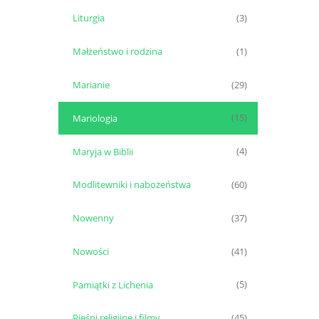
Liturgia
(3)
Małżeństwo i rodzina
(1)
Marianie
(29)
Mariologia
(15)
Maryja w Biblii
(4)
Modlitewniki i nabożeństwa
(60)
Nowenny
(37)
Nowości
(41)
Pamiątki z Lichenia
(5)
Pieśni religijne i filmy
(45)