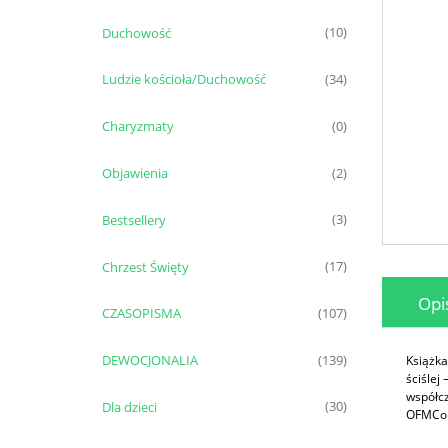
Duchowość
(10)
Ludzie kościoła/Duchowość
(34)
Charyzmaty
(0)
Objawienia
(2)
Bestsellery
(3)
Chrzest Święty
(17)
Opi
CZASOPISMA
(107)
DEWOCJONALIA
(139)
Książka
ściślej
współcz
Dla dzieci
(30)
OFMConv