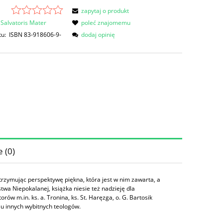
zapytaj o produkt
Salvatoris Mater
poleć znajomemu
tu:
ISBN 83-918606-9-
dodaj opinię
 (0)
zymując perspektywę piękna, która jest w nim zawarta, a
stwa Niepokalanej, książka niesie też nadzieję dla
w m.in. ks. a. Tronina, ks. St. Haręzga, o. G. Bartosik
ielu innych wybitnych teologów.