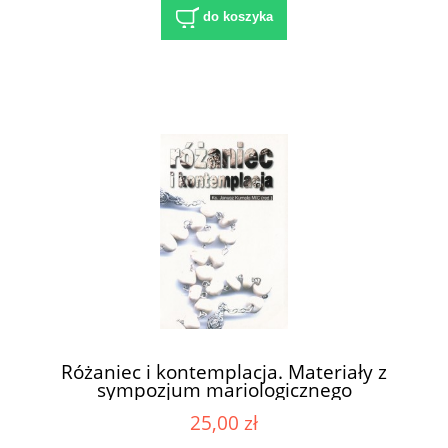
do koszyka
Różaniec i kontemplacja. Materiały z
sympozjum mariologicznego
zorganizowanego przez Centrum
25,00 zł
Formacji Maryjnej „Salvatoris Mater”,
Licheń, 15 marca 2003 r. / red. ks. Janusz