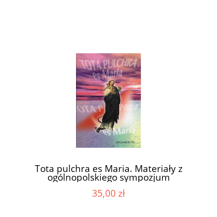
Kumala MIC
Tota pulchra es Maria. Materiały z
ogólnopolskiego sympozjum
mariologicznego z okazji 150 rocznicy
35,00 zł
ogłoszenia dogmatu o Niepokalanym
Poczęciu Matki Bożej, Licheń, 17-20 maja
2004 r. / red. ks. Janusz Kumala MIC