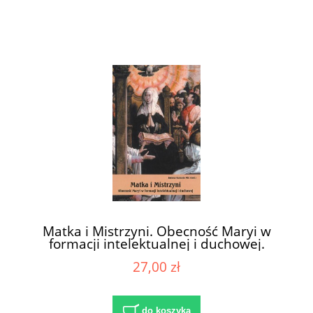
Matka i Mistrzyni. Obecność Maryi w
formacji intelektualnej i duchowej.
Materiały z sympozjum mariologicznego
27,00 zł
CFM „Salvatoris Mater” (Licheń Stary, 15
XI 2008 r.). Seria: Z Maryją na drogach
Kościoła, t. 1 / red. ks. Janusz Kumala MIC
do koszyka