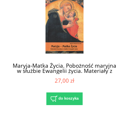
Maryja-Matka Życia. Pobożność maryjna
w służbie Ewangelii życia. Materiały z
sympozjum mariologicznego CFM
27,00 zł
„Salvatoris Mater” (Licheń Stary, 21-22 XI
2008 r.). Seria: Z Maryją na drogach
Kościoła, t. 2 / red. ks. Janusz Kumala MIC
do koszyka