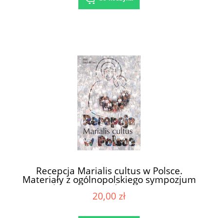
Recepcja Marialis cultus w Polsce.
Materiały z ogólnopolskiego sympozjum
mariologicznego, Licheń, 12-13 marca
20,00 zł
2004 r. / red. ks. Janusz Kumala MIC