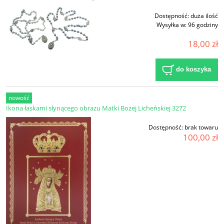
Dostępność:
duża ilość
Wysyłka w:
96 godziny
18,00 zł
do koszyka
nowość
Ikona łaskami słynącego obrazu Matki Bożej Licheńskiej 3272
Dostępność:
brak towaru
100,00 zł