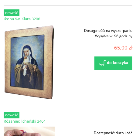
nowość
Ikona św. Klara 3206
Dostępność:
na wyczerpaniu
Wysyłka w:
96 godziny
65,00 zł
do koszyka
nowość
Różaniec licheński 3464
Dostępność:
duża ilość