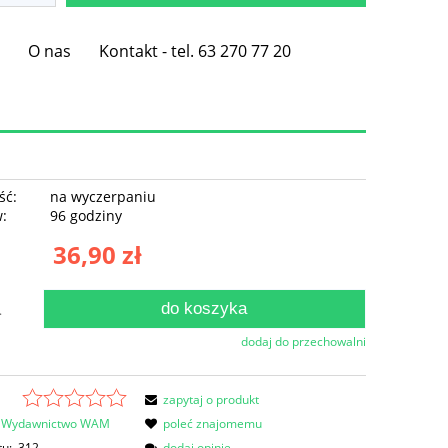
e
O nas
Kontakt - tel. 63 270 77 20
ść:
na wyczerpaniu
w:
96 godziny
36,90 zł
do koszyka
.
dodaj do przechowalni
zapytaj o produkt
Wydawnictwo WAM
poleć znajomemu
tu:
312
dodaj opinię