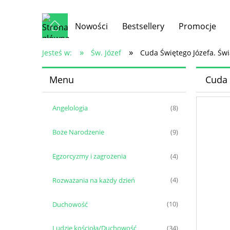
Nowości
Bestsellery
Promocje
»
»
Jesteś w:
Św. Józef
Cuda Świętego Józefa. Świ
Menu
Cuda 
Angelologia
(8)
Boże Narodzenie
(9)
Egzorcyzmy i zagrożenia
(4)
Rozważania na każdy dzień
(4)
Duchowość
(10)
Ludzie kościoła/Duchowość
(34)