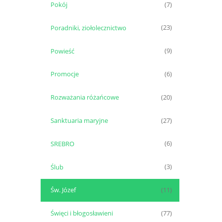
Pokój
(7)
Poradniki, ziołolecznictwo
(23)
Powieść
(9)
Promocje
(6)
Rozważania różańcowe
(20)
Sanktuaria maryjne
(27)
SREBRO
(6)
Ślub
(3)
Św. Józef
(11)
Święci i błogosławieni
(77)