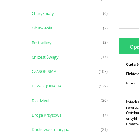
Charyzmaty
(0)
Objawienia
(2)
Bestsellery
(3)
Opi
Chrzest Święty
(17)
Cuda ś
CZASOPISMA
(107)
Elżbiet
format:
DEWOCJONALIA
(139)
Dla dzieci
(30)
Książka
nawróce
Opiekun
Droga Krzyżowa
(7)
encykli
Dodatk
Duchowość maryjna
(21)