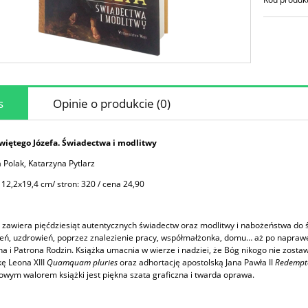
s
Opinie o produkcie (0)
więtego Józefa. Świadectwa i modlitwy
a Polak, Katarzyna Pytlarz
 12,2x19,4 cm/ stron: 320 / cena 24,90
 zawiera pięćdziesiąt autentycznych świadectw oraz modlitwy i nabożeństwa do 
ń, uzdrowień, poprzez znalezienie pracy, współmałżonka, domu… aż po naprawę
a i Patrona Rodzin. Książka umacnia w wierze i nadziei, że Bóg nikogo nie zost
kę Leona XIII
Quamquam pluries
oraz adhortację apostolską Jana Pawła II
Redempto
owym walorem książki jest piękna szata graficzna i twarda oprawa.