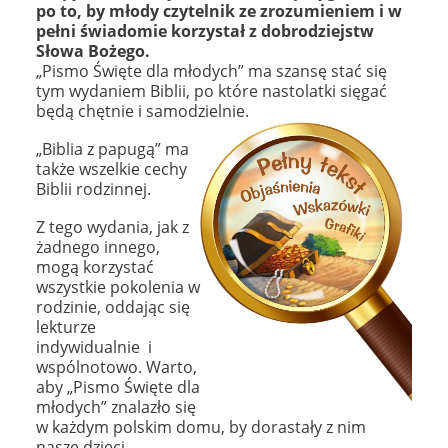
po to, by młody czytelnik ze zrozumieniem i w
pełni świadomie korzystał z dobrodziejstw
Słowa Bożego.
„Pismo Święte dla młodych” ma szansę stać się
tym wydaniem Biblii, po które nastolatki sięgać
będą chętnie i samodzielnie.
„Biblia z papugą” ma
także wszelkie cechy
Biblii rodzinnej.
Z tego wydania, jak z
żadnego innego,
mogą korzystać
wszystkie pokolenia w
rodzinie, oddając si
ę
lekturze
indywidualnie i
wspólnotowo. Warto,
aby „Pismo Święte dla
młodych” znalazło się
w każdym polskim domu, by dorastały z nim
nasze dzieci.