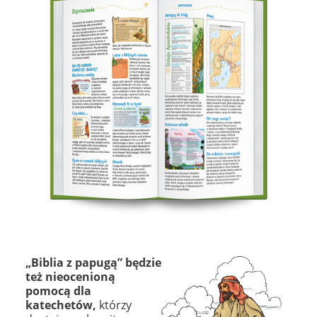
„Biblia z papugą”
będzie
też nieocenioną
pomocą dla
katechetów,
którzy