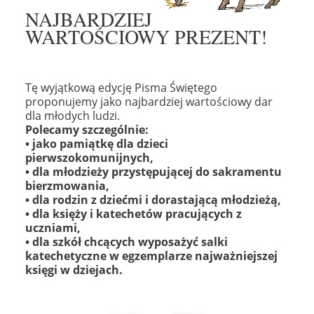
NAJBARDZIEJ
WARTOŚCIOWY PREZENT!
Tę wyjątkową edycję Pisma Świętego
proponujemy
jako najbardziej wartościowy dar
dla młodych ludzi.
Polecamy szczególnie:
• jako pamiątkę dla dzieci
pierwszokomunijnych,
• dla młodzieży przystępującej do sakramentu
bierzmowania,
• dla rodzin z dziećmi i dorastającą młodzieżą,
• dla księży i katechetów pracujących z
uczniami,
• dla szkół chcących wyposażyć salki
katechetyczne w egzemplarze najważniejszej
księgi w dziejach.